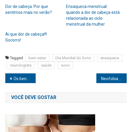
Dor de cabeça: Por que
Enxaqueca menstrual:
sentimos mais no verão?
quando a dor de cabeça está
relacionada ao ciclo
menstrual da mulher
Ai que dor de cabeça!!!
Socorro!
Tagged
bem-estar
Dia Mundial do Sono
enxaqueca
neurologista
saúde
sono
Navegação
Os benefícios da hidratação para a saúde
Neofobia alimentar: Você sabe o que é?
de
VOCÊ DEVE GOSTAR
Post