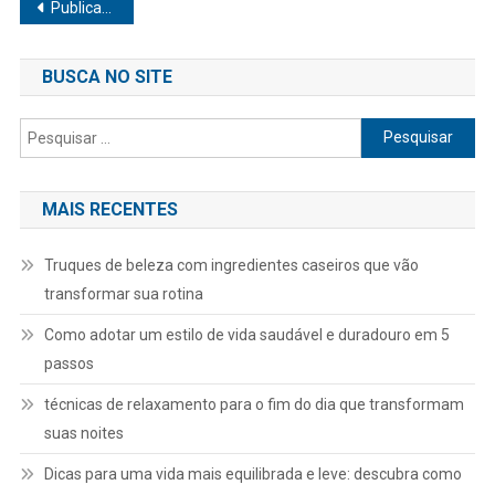
Navegação
Publicações mais antigas
por
BUSCA NO SITE
posts
Pesquisar
por:
MAIS RECENTES
Truques de beleza com ingredientes caseiros que vão
transformar sua rotina
Como adotar um estilo de vida saudável e duradouro em 5
passos
técnicas de relaxamento para o fim do dia que transformam
suas noites
Dicas para uma vida mais equilibrada e leve: descubra como