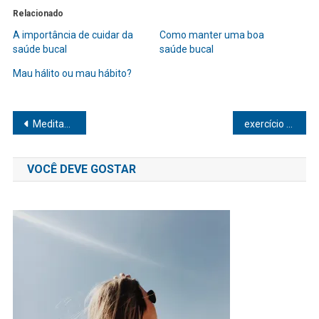
Relacionado
A importância de cuidar da
Como manter uma boa
saúde bucal
saúde bucal
Mau hálito ou mau hábito?
Navegação
Meditação performance esportiva: como a prática melhora seus resultados
exercício físico prevenir burnout: descubra como aliviar o estresse
de
VOCÊ DEVE GOSTAR
Post