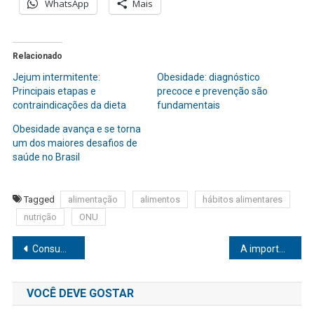
WhatsApp
Mais
Relacionado
Jejum intermitente:
Obesidade: diagnóstico
Principais etapas e
precoce e prevenção são
contraindicações da dieta
fundamentais
Obesidade avança e se torna
um dos maiores desafios de
saúde no Brasil
Tagged
alimentação
alimentos
hábitos alimentares
nutrição
ONU
Navegação
Consumidores procuram academias em busca de saúde mental e bem-estar
A importância da saúde mental na era digital
de
VOCÊ DEVE GOSTAR
Post