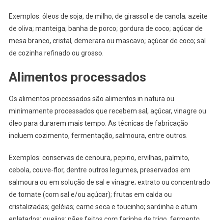
Exemplos: óleos de soja, de milho, de girassol e de canola; azeite
de oliva; manteiga; banha de porco; gordura de coco; açúcar de
mesa branco, cristal, demerara ou mascavo; açúcar de coco; sal
de cozinha refinado ou grosso.
Alimentos processados
Os alimentos processados são alimentos in natura ou
minimamente processados que recebem sal, açúcar, vinagre ou
óleo para durarem mais tempo. As técnicas de fabricação
incluem cozimento, fermentação, salmoura, entre outros.
Exemplos: conservas de cenoura, pepino, ervilhas, palmito,
cebola, couve-flor, dentre outros legumes, preservados em
salmoura ou em solução de sal e vinagre; extrato ou concentrado
de tomate (com sal e/ou açúcar); frutas em calda ou
cristalizadas; geléias; carne seca e toucinho; sardinha e atum
enlatados; queijos; pães feitos com farinha de trigo, fermento,