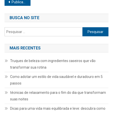
Navegação
Publicações mais antigas
por
BUSCA NO SITE
posts
Pesquisar
por:
MAIS RECENTES
Truques de beleza com ingredientes caseiros que vão
transformar sua rotina
Como adotar um estilo de vida saudável e duradouro em 5
passos
técnicas de relaxamento para o fim do dia que transformam
suas noites
Dicas para uma vida mais equilibrada e leve: descubra como