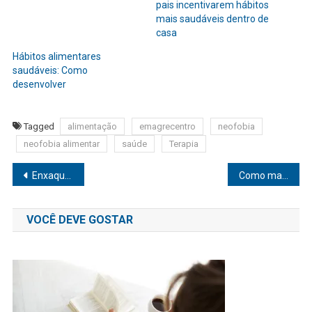
pais incentivarem hábitos
mais saudáveis dentro de
casa
Hábitos alimentares
saudáveis: Como
desenvolver
Tagged
alimentação
emagrecentro
neofobia
neofobia alimentar
saúde
Terapia
Navegação
Enxaqueca e sono: O que não te contaram sobre a relação
Como manter uma boa saúde bucal
de
VOCÊ DEVE GOSTAR
Post