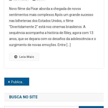
Novo filme da Pixar aborda a chegada de novos
sentimentos mais complexos Após um grande sucesso
nas bilheterias dos Estados Unidos, o filme
“Divertidamente 2” está nos cinemas brasileiros. A
sequência acompanha a história de Riley, agora com 13
anos, que se depara com os desafios da adolescência e o
surgimento de novas emoções. Entre […]
Leia Mais
Navegação
Publicações mais antigas
por
BUSCA NO SITE
posts