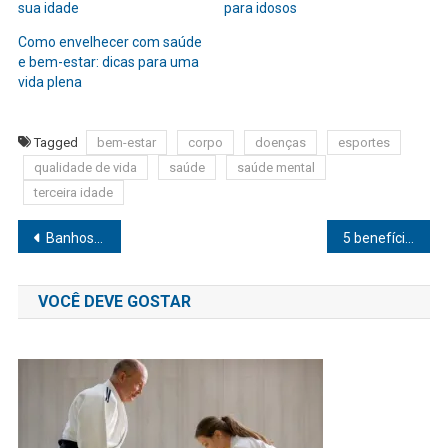
sua idade
para idosos
Como envelhecer com saúde
e bem-estar: dicas para uma
vida plena
Tagged
bem-estar
corpo
doenças
esportes
qualidade de vida
saúde
saúde mental
terceira idade
Navegação
Banhos quentes contribuem para o ressecamento da pele
5 benefícios da prática de tênis para a saúde
de
VOCÊ DEVE GOSTAR
Post