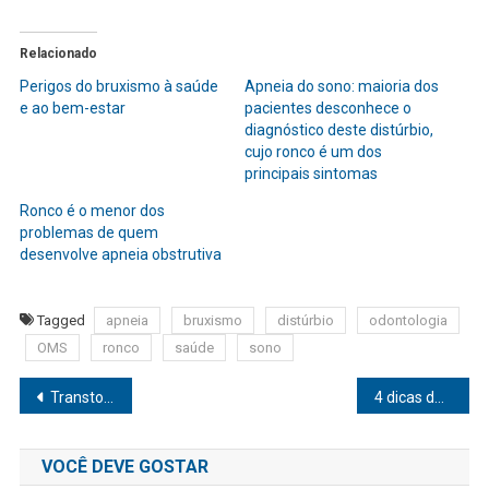
Relacionado
Perigos do bruxismo à saúde
Apneia do sono: maioria dos
e ao bem-estar
pacientes desconhece o
diagnóstico deste distúrbio,
cujo ronco é um dos
principais sintomas
Ronco é o menor dos
problemas de quem
desenvolve apneia obstrutiva
Tagged
apneia
bruxismo
distúrbio
odontologia
OMS
ronco
saúde
sono
Navegação
Transtorno bipolar: como a doença afeta os idosos
4 dicas de cuidados para cuidar e proteger a pele durante a época mais seca do ano
de
VOCÊ DEVE GOSTAR
Post