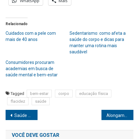
WhatsApp
Mais
Relacionado
Cuidados com a pele com
Sedentarismo: como afeta a
mais de 40 anos
saúde do corpo e dicas para
manter uma rotina mais
saudável
Consumidores procuram
academias em busca de
saúde mental e bem-estar
Tagged
bem-estar
corpo
educação física
flacidez
saúde
Navegação
Saúde vascular da mulher: Diagnóstico precoce e tratamento apropriado protegem
Alongamento vale a pena?
de
VOCÊ DEVE GOSTAR