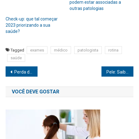
podem estar associadas a
outras patologias
Check-up: que tal começar
2023 priorizando a sua
saúde?
Tagged
exames
médico
patologista
rotina
saúde
Navegação
Perda de peso acelerada: Quais são os riscos para o verão e Carnaval?
Pele: Saiba como prevenir e tratar os 5 problemas mais comuns no verão
de
VOCÊ DEVE GOSTAR
Post