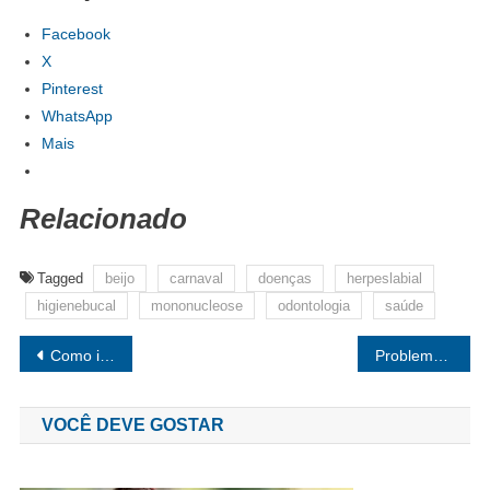
Facebook
X
Pinterest
WhatsApp
Mais
Relacionado
Tagged
beijo
carnaval
doenças
herpeslabial
higienebucal
mononucleose
odontologia
saúde
Navegação de Post
Como incentivar as crianças a praticar exercícios?
Problemas de Insônia – Tem uma solução fácil?
VOCÊ DEVE GOSTAR