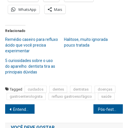
WhatsApp
Mais
Relacionado
Remédio caseiro para refluxo
Halitose, muito ignorada
ácido que você precisa
pouco tratada
experimentar
5 curiosidades sobre o uso
do aparelho: dentista tira as
principais dúvidas
Tagged
cuidados
dentes
dentistas
doenças
gastroenterologista
refluxo gastroesofágico
saúde
Navegação
Entenda como proteger a saúde dos olhos durante o verão
Pós-festas: Especialista ensina a desintoxicar o fígado com a alimentação
de
VOCÊ DEVE GOSTAR