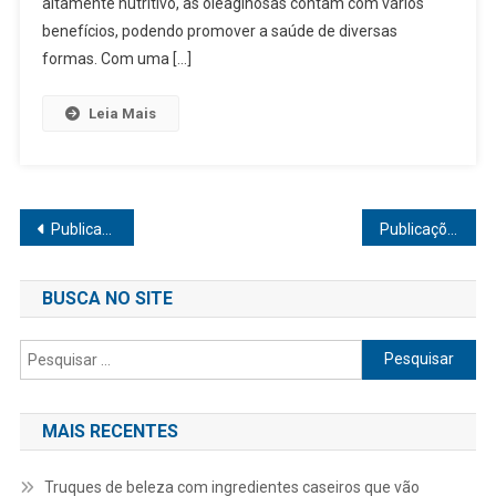
altamente nutritivo, as oleaginosas contam com vários
benefícios, podendo promover a saúde de diversas
formas. Com uma […]
Leia Mais
Navegação
Publicações mais antigas
Publicações mais novas
por
BUSCA NO SITE
posts
Pesquisar
por:
MAIS RECENTES
Truques de beleza com ingredientes caseiros que vão