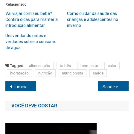
Relacionado
Vai viajar com seu bebê?
Como cuidar da saúde das
Confira dicas para manter a
crianças e adolescentes no
introdução alimentar
inverno
Desvendando mitos e
verdades sobre o consumo
de água
Tagged
alimentação
bebês
bem-estar
calor
hidratação
nutrição
nutricionista
saúde
Navegação
Iluminando o ano inteiro: 5 dicas infalíveis para manter o bronzeado pós-sol
Saúde e Bem-estar: lei brasileira garante mais liberdade nos procedimentos de vasectomia e laqueadura
de
VOCÊ DEVE GOSTAR
Post