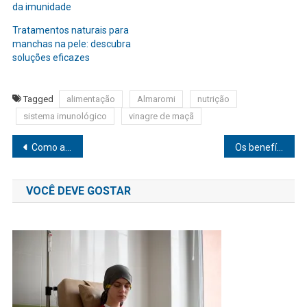
da imunidade
Tratamentos naturais para
manchas na pele: descubra
soluções eficazes
Tagged
alimentação
Almaromi
nutrição
sistema imunológico
vinagre de maçã
Navegação
Como as pessoas idosas podem melhorar suas habilidades de memória durante a longevidade
Os benefícios da exposição ao ar livre e à natureza para a saúde
de
VOCÊ DEVE GOSTAR
Post