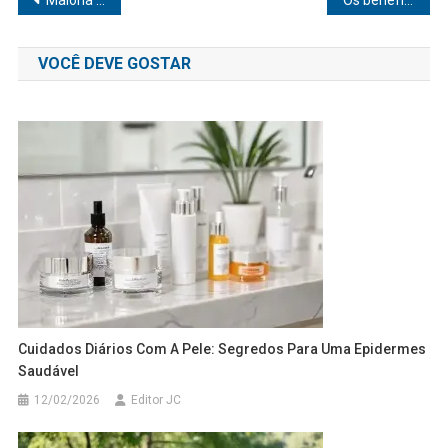
Navegação
de
VOCÊ DEVE GOSTAR
Post
Cuidados Diários Com A Pele: Segredos Para Uma Epidermes
Saudável
12/02/2026
Editor JC