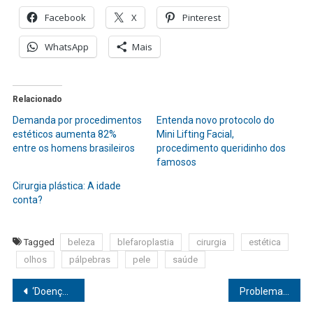
Facebook
X
Pinterest
WhatsApp
Mais
Relacionado
Demanda por procedimentos
Entenda novo protocolo do
estéticos aumenta 82%
Mini Lifting Facial,
entre os homens brasileiros
procedimento queridinho dos
famosos
Cirurgia plástica: A idade
conta?
Tagged
beleza
blefaroplastia
cirurgia
estética
olhos
pálpebras
pele
saúde
Navegação
‘Doença do Silicone’: Dr. Luiz Haroldo Pereira desmistifica a síndrome que vem assombrando quem sonha em colocar ou já colocou próteses nos seios
Problemas de saúde gerados por dívidas