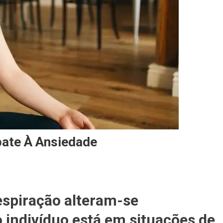
ate À Ansiedade
espiração alteram-se
indivíduo está em situações de