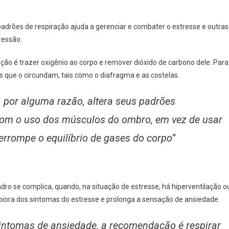
padrões de respiração ajuda a gerenciar e combater o estresse e outras
ressão.
ção é trazer oxigênio ao corpo e remover dióxido de carbono dele. Para
os que o circundam, tais como o diafragma e as costelas.
 por alguma razão, altera seus padrões
 com o uso dos músculos do ombro, em vez de usar
terrompe o equilíbrio de gases do corpo”
o se complica, quando, na situação de estresse, há hiperventilação o
a piora dos sintomas do estresse e prolonga a sensação de ansiedade.
sintomas de ansiedade, a recomendação é respirar