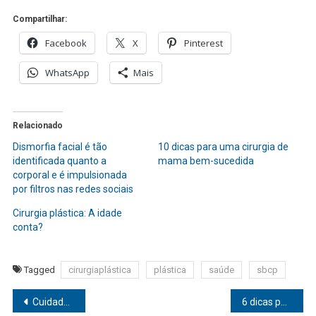
Compartilhar:
Facebook
X
Pinterest
WhatsApp
Mais
Relacionado
Dismorfia facial é tão
10 dicas para uma cirurgia de
identificada quanto a
mama bem-sucedida
corporal e é impulsionada
por filtros nas redes sociais
Cirurgia plástica: A idade
conta?
Tagged
cirurgiaplástica
plástica
saúde
sbcp
Navegação
Cuidados para sua saúde bucal estar sempre em dia
6 dicas para ensinar paciência às crianças