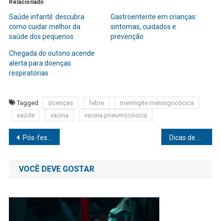
Relacionado
Saúde infantil: descubra
Gastroenterite em crianças:
como cuidar melhor da
sintomas, cuidados e
saúde dos pequenos
prevenção
Chegada do outono acende
alerta para doenças
respiratórias
Tagged
doenças
febre
meningite meningocócica
saúde
vacina
vacina pneumocócica
Navegação
Pós-festas: Especialista ensina a desintoxicar o fígado com a alimentação
Dicas de verão: cuidados com a pele após exposição ao sol
de
VOCÊ DEVE GOSTAR
Post