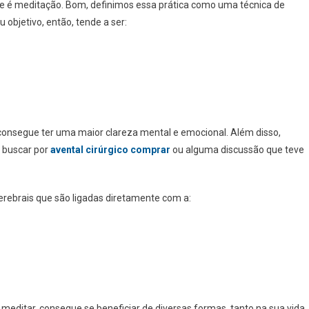
e é meditação. Bom, definimos essa prática como uma técnica de
objetivo, então, tende a ser:
consegue ter uma maior clareza mental e emocional. Além disso,
a buscar por
avental cirúrgico comprar
ou alguma discussão que teve
erebrais que são ligadas diretamente com a:
 meditar, consegue se beneficiar de diversas formas, tanto na sua vida