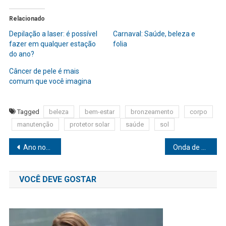
Relacionado
Depilação a laser: é possível
Carnaval: Saúde, beleza e
fazer em qualquer estação
folia
do ano?
Câncer de pele é mais
comum que você imagina
Tagged
beleza
bem-estar
bronzeamento
corpo
manutenção
protetor solar
saúde
sol
Navegação
Ano novo, Check-Up novo: A importância da boa relação com o médico e a frequência de exames
Onda de calor: quais são os cuidados com a alimentação de bebês durante altas temperaturas?
de
VOCÊ DEVE GOSTAR
Post