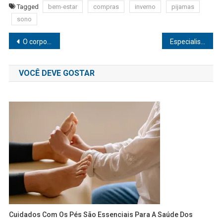
Tagged
bem-estar
compras
inverno
pijamas
sono
Navegação
O corpo fala, fique atento aos alertas que ele envia
Especialista indica 5 atividades para crianças com autismo nas férias escolares
de
VOCÊ DEVE GOSTAR
Post
Cuidados Com Os Pés São Essenciais Para A Saúde Dos