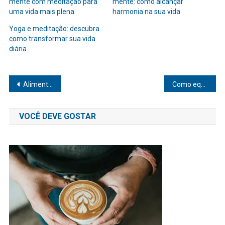
mente com meditação para
mente: como alcançar
uma vida mais plena
harmonia na sua vida
Yoga e meditação: descubra
como transformar sua vida
diária
Navegação
Alimentos que fortalecem o sistema imunológico: descubra quais são
Como equilibrar corpo e mente com meditação para uma vida mais plena
de
VOCÊ DEVE GOSTAR
Post