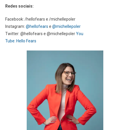
Redes sociais:
Facebook: /hellofears e /michellepoler
Instagram:
@hellofears
e
@michellepoler
Twitter: @hellofears e @michellepoler
You
Tube: Hello Fears