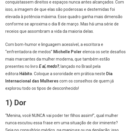
conquistassem direitos e espaços nunca antes alcançados. Com
isso, a imagem de que elas são poderosas e destemidas foi
elevada à potência máxima. Esse quadro ganha mais dimensão
conforme se aproxima o dia 8 de março. Mas há uma série de
receios que assombram a vida da maioria delas.
Com bom-humor e linguagem acessível, a escritora e
“enfrentadora de medos”
Michelle Poler
elenca os sete desafios
mais marcantes da mulher moderna, que também estão
presentes no livro
E aí, medo?
, lançado no Brasil pela
editora
Hábito
. Coloque a sororidade em prática neste
Dia
Internacional das Mulheres
com os conselhos de quem já
explorou todo os tipos de desconhecido!
1) Dor
“Menina, você NUNCA vai poder ter filhos assim!”, qual mulher
nunca escutou essa frase em uma situação de dor iminente?
Seja no consultório médico, na manicure ou na depilação: isso