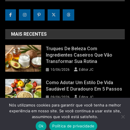
MAIS RECENTES
Truques De Beleza Com
Ingredientes Caseiros Que Vão
Transformar Sua Rotina
10/06/2026
Editor JC
Como Adotar Um Estilo De Vida
Saudável E Duradouro Em 5 Passos
09/06/2026
Editor JC
Nós utilizamos cookies para garantir que você tenha a melhor
experiência em nosso site. Se você continua a usar este site,
assumimos que você está satisfeito.
Jornal do Corpo 2022
|
Theme: News Portal by
Mystery Themes
.
Ok
Política de privacidade
Glossário do Corpo
Política de Privacidade
Contato