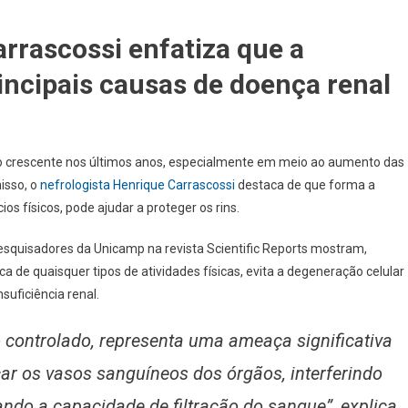
arrascossi enfatiza que a
ncipais causas de doença renal
o crescente nos últimos anos, especialmente em meio ao aumento das
isso, o
nefrologista Henrique Carrascossi
destaca de que forma a
os físicos, pode ajudar a proteger os rins.
esquisadores da Unicamp na revista Scientific Reports mostram,
tica de quaisquer tipos de atividades físicas, evita a degeneração celular
suficiência renal.
 controlado, representa uma ameaça significativa
car os vasos sanguíneos dos órgãos, interferindo
ando a capacidade de filtração do sangue”, explica