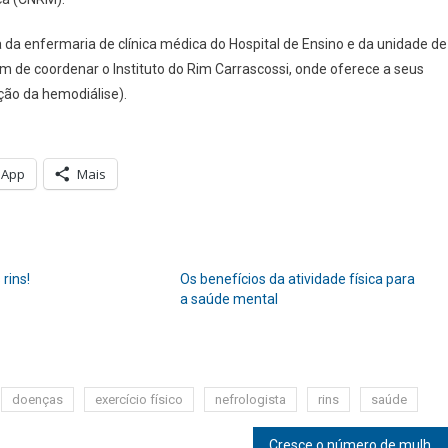
a enfermaria de clínica médica do Hospital de Ensino e da unidade de
 de coordenar o Instituto do Rim Carrascossi, onde oferece a seus
ição da hemodiálise).
sApp
Mais
 rins!
Os benefícios da atividade física para
a saúde mental
doenças
exercício físico
nefrologista
rins
saúde
Cresce o número de mulheres que buscam a estética íntima para melhorar a auto estima