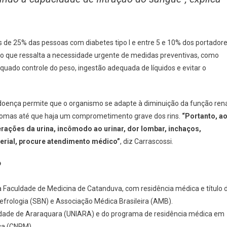
s de 25% das pessoas com diabetes tipo I e entre 5 e 10% dos portador
ário que ressalta a necessidade urgente de medidas preventivas, como
equado controle do peso, ingestão adequada de líquidos e evitar o
oença permite que o organismo se adapte à diminuição da função rena
omas até que haja um comprometimento grave dos rins.
“Portanto, a
rações da urina, incômodo ao urinar, dor lombar, inchaços,
terial, procure atendimento médico”
, diz Carrascossi.
?
 Faculdade de Medicina de Catanduva, com residência médica e título 
Nefrologia (SBN) e Associação Médica Brasileira (AMB).
sidade de Araraquara (UNIARA) e do programa de residência médica em
ca (CNRM).