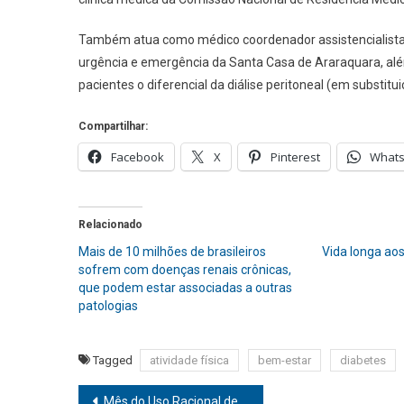
Também atua como médico coordenador assistencialista d
urgência e emergência da Santa Casa de Araraquara, além
pacientes o diferencial da diálise peritoneal (em substitu
Compartilhar:
Facebook
X
Pinterest
What
Relacionado
Mais de 10 milhões de brasileiros
Vida longa aos
sofrem com doenças renais crônicas,
que podem estar associadas a outras
patologias
Tagged
atividade física
bem-estar
diabetes
Navegação
Mês do Uso Racional de Medicamento: população idosa precisa estar atenta