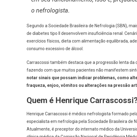
o nefrologista.
Segundo a Sociedade Brasileira de Nefrologia (SBN), mai
de diabetes tipo II desenvolvem insuficiência renal. Cen
exercícios físicos, dieta com alimentação equilibrada, ad
consumo excessivo de álcool.
Carrascossi também destaca que a progressão lenta da d
fazendo com que muitos pacientes não manifestem sint
notar sinais que possam indicar problemas, como alte
fraqueza, enjoo, vômitos ou alterações na pressão ar
Quem é Henrique Carrascossi
Henrique Carrascossi é médico nefrologista formado pela
especialista em nefrologia pela Sociedade Brasileira de 
Atualmente, é preceptor do internato médico da Univer
clínica médica da Comissão Nacional de Residência Médi