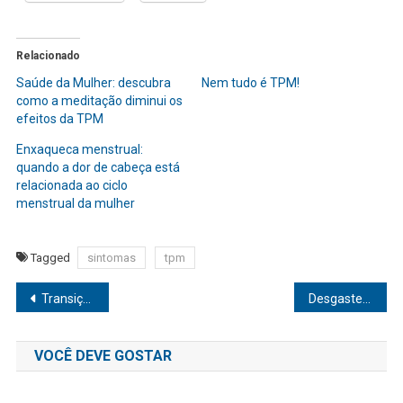
Relacionado
Saúde da Mulher: descubra
Nem tudo é TPM!
como a meditação diminui os
efeitos da TPM
Enxaqueca menstrual:
quando a dor de cabeça está
relacionada ao ciclo
menstrual da mulher
Tagged
sintomas
tpm
Navegação
Transição capilar: 10 fatos para saber
Desgaste: Você está sofrendo de dezembrite?
de
VOCÊ DEVE GOSTAR
Post