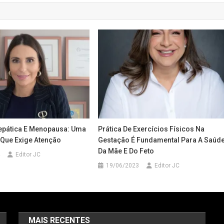
epática E Menopausa: Uma
Prática De Exercícios Físicos Na
Que Exige Atenção
Gestação É Fundamental Para A Saúd
Da Mãe E Do Feto
Editor JC
19/06/2023
Editor JC
MAIS RECENTES