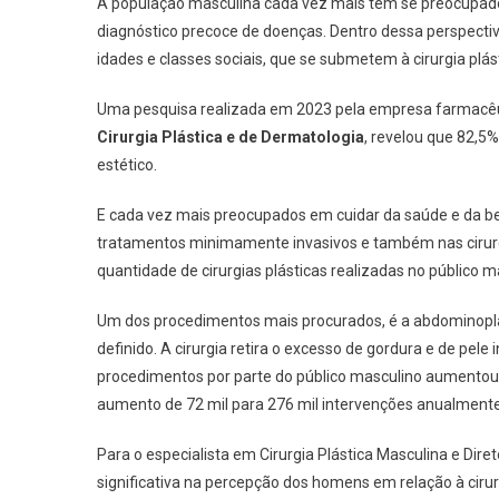
A população masculina cada vez mais tem se preocupado
diagnóstico precoce de doenças. Dentro dessa perspecti
idades e classes sociais, que se submetem à cirurgia plás
Uma pesquisa realizada em 2023 pela empresa farmacêu
Cirurgia Plástica e de Dermatologia
, revelou que 82,5
estético.
E cada vez mais preocupados em cuidar da saúde e da be
tratamentos minimamente invasivos e também nas cirurgi
quantidade de cirurgias plásticas realizadas no público m
Um dos procedimentos mais procurados, é a abdominopla
definido. A cirurgia retira o excesso de gordura e de pel
procedimentos por parte do público masculino aumento
aumento de 72 mil para 276 mil intervenções anualmente
Para o especialista em Cirurgia Plástica Masculina e Dire
significativa na percepção dos homens em relação à cirurg