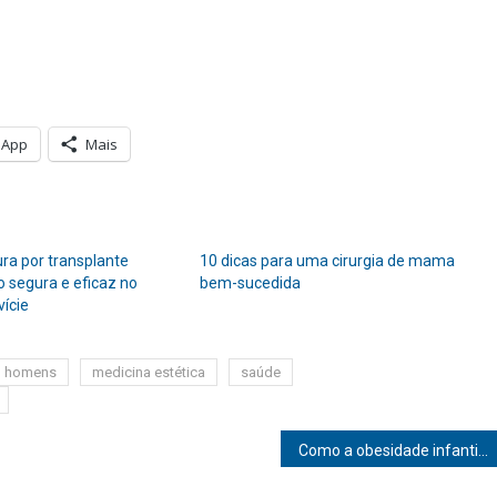
sApp
Mais
ra por transplante
10 dicas para uma cirurgia de mama
ão segura e eficaz no
bem-sucedida
vície
homens
medicina estética
saúde
Como a obesidade infantil pode impactar no desenvolvimento de doenças reumáticas