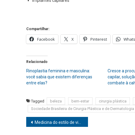
Implantes capilares
Compartilhar:
Facebook
X
Pinterest
What
Relacionado
Rinoplastia feminina e masculina:
Cresce a procu
você sabia que existem diferenças
capilar, soluç
entre elas?
combate à cal
Tagged
beleza
bem-estar
cirurgia plástica
Sociedade Brasileira de Cirurgia Plástica e de Dermatologia
Navegação
Medicina do estilo de vida: tratamento ajuda pessoas com novos hábitos saudáveis
de