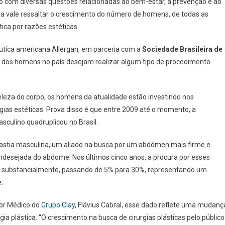
 com diversas questões relacionadas ao bem-estar, à prevenção e ao
va vale ressaltar o crescimento do número de homens, de todas as
tica por razões estéticas.
tica americana Allergan, em parceria com a
Sociedade Brasileira de
% dos homens no país desejam realizar algum tipo de procedimento
leza do corpo, os homens da atualidade estão investindo nos
as estéticas. Prova disso é que entre 2009 até o momento, a
asculino quadruplicou no Brasil.
stia masculina, um aliado na busca por um abdômen mais firme e
e indesejada do abdome. Nos últimos cinco anos, a procura por esses
u substancialmente, passando de 5% para 30%, representando um
.
tor Médico do
Grupo Clay
, Flávius Cabral, esse dado reflete uma mudanç
ia plástica. “O crescimento na busca de cirurgias plásticas pelo público