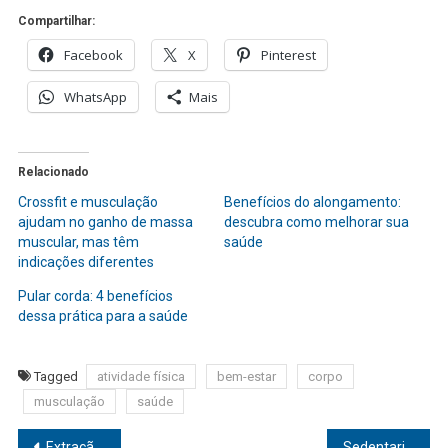
Compartilhar:
Facebook
X
Pinterest
WhatsApp
Mais
Relacionado
Crossfit e musculação
Benefícios do alongamento:
ajudam no ganho de massa
descubra como melhorar sua
muscular, mas têm
saúde
indicações diferentes
Pular corda: 4 benefícios
dessa prática para a saúde
Tagged
atividade física
bem-estar
corpo
musculação
saúde
Navegação
Extração de catarata pode reduzir em 30% a chance de desenvolver demência, aponta estudo
Sedentarismo: como afeta a saúde do corpo e dicas para manter uma rotina mais saudável