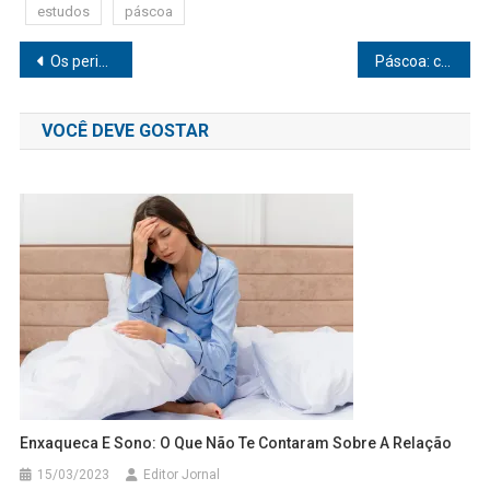
estudos
páscoa
Navegação
Os perigos do consumo de alimentos processados e como evitar esse hábito
Páscoa: chocolate em excesso pode impactar sono
de
VOCÊ DEVE GOSTAR
Post
Enxaqueca E Sono: O Que Não Te Contaram Sobre A Relação
15/03/2023
Editor Jornal