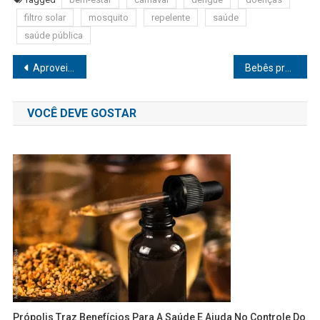
filtro solar
mosquito
repelente
saúde
saúde pública
Navegação
Aproveite a folia sem se descuidar da saúde
Bebês prematuros devem sempre receber cuidados redobrados
de
VOCÊ DEVE GOSTAR
Post
Própolis Traz Benefícios Para A Saúde E Ajuda No Controle Do