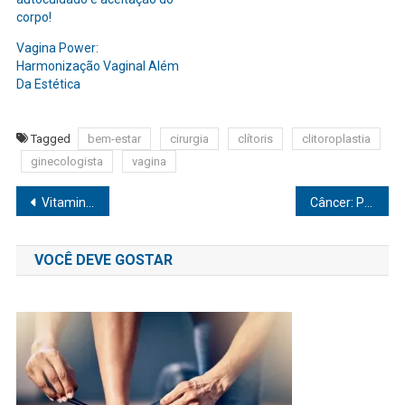
corpo!
Vagina Power:
Harmonização Vaginal Além
Da Estética
Tagged
bem-estar
cirurgia
clítoris
clitoroplastia
ginecologista
vagina
Navegação
Vitamina D: uma aliada da sua saúde
Câncer: Parar de fumar e consumir álcool pode evitar 40% dos casos
de
VOCÊ DEVE GOSTAR
Post