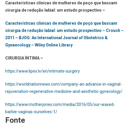
Características clínicas de mulheres de poço que buscam
cirurgia de redução labial: um estudo prospectivo –
Características clínicas de mulheres de poço que buscam
cirurgia de redução labial: um estudo prospectivo – Crouch –
2011 – BJOG: An International Journal of Obstetrics &
Gynaecology – Wiley Online Library
CIRURGIA ÍNTIMA –
https://www.lipex.lv/en/intimate-surgery
https://worldnationnews.com/company-an-advance-in-vaginal-
rejuvenation-regenerative-medicine-and-aesthetic-gynecology/
https://www.motherjones.com/media/2016/05/our-waxed-
:
barbie-vaginas-ourselves-1/
Fonte
Clítoris:
O