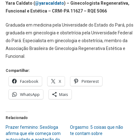
Yara Caldato (
@yaracaldato
) – Ginecologista Regenerativa,
que
Funcional e Estética – CRM-PA 11627 – RQE 5066
é
a
Graduada em medicina pela Universidade do Estado do Pará, pós
clitoroplastia?
graduada em ginecologia e obstetrícia pela Universidade Federal
E
do Pará. Especialista em ginecologia e obstetrícia, membro da
por
Associação Brasileira de Ginecologia Regenerativa Estética e
que
Funcional.
se
faz?
Compartilhar:
Facebook
X
Pinterest
WhatsApp
Mais
Relacionado
Prazer feminino: Sexóloga
Orgasmo: 5 coisas que não
afirma que ele começa com
te contam sobre
autocuidado e aceitação do