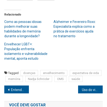
Relacionado
Como as pessoas idosas
Alzheimer e Fevereiro Roxo:
podem melhorar suas
Especialista explica como a
habilidades de memória
prática de exercícios ajuda
durante a longevidade?
no tratamento
Envelhecer LGBT+:
População enfrenta
isolamento e vulnerabilidade
mental, aponta estudo
Tagged
doenças
envelhecimento
expectativa de vida
memória
Nadja Schröder
OMS
saúde
Navegação
Entenda o que é a trombose venosa profunda e como se prevenir dessa doença vascular
Uso do vinagre de maçã orgânico para a saúde é indicado pela ciência
de
VOCÊ DEVE GOSTAR