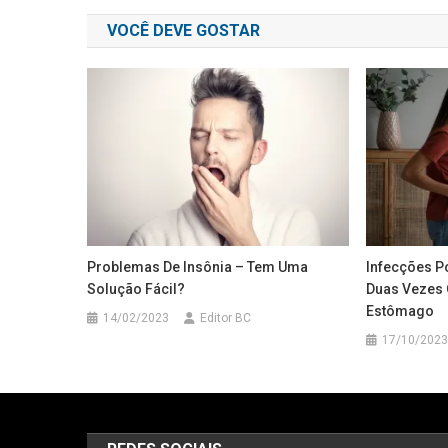
de
VOCÊ DEVE GOSTAR
Post
Problemas De Insônia – Tem Uma
Infecções P
Solução Fácil?
Duas Vezes 
Estômago
14/02/2023
Editor BC
17/10/2023