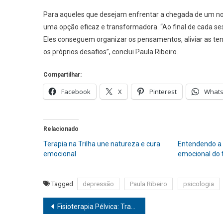
Para aqueles que desejam enfrentar a chegada de um nov
uma opção eficaz e transformadora. “Ao final de cada se
Eles conseguem organizar os pensamentos, aliviar as te
os próprios desafios”, conclui Paula Ribeiro.
Compartilhar:
Facebook
X
Pinterest
What
Relacionado
Terapia na Trilha une natureza e cura
Entendendo a
emocional
emocional do 
Tagged
depressão
Paula Ribeiro
psicologia
Navegação
Fisioterapia Pélvica: Tratamento que alivia os sintomas da menopausa