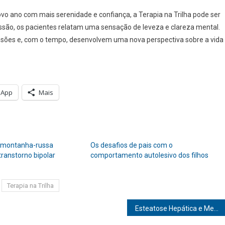
o ano com mais serenidade e confiança, a Terapia na Trilha pode ser
ssão, os pacientes relatam uma sensação de leveza e clareza mental.
nsões e, com o tempo, desenvolvem uma nova perspectiva sobre a vida
sApp
Mais
 montanha-russa
Os desafios de pais com o
transtorno bipolar
comportamento autolesivo dos filhos
Terapia na Trilha
Esteatose Hepática e Menopausa: Uma Associação que Exige Atenção