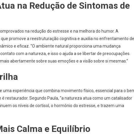
 Atua na Redução de Sintomas de
os comprovados na redução do estresse e na melhora do humor. A
que promove a reestruturação cognitiva e auxilia no enfrentamento d
nâmico e eficaz. “O ambiente natural proporciona uma mudança
contato com a natureza, e isso o ajuda a se libertar de preocupações.
em mais abertamente sobre suas emoções e a visão sobre si mesmas.”
rilha
rece uma experiência que combina movimento físico, essencial para o be
e é restaurador. Segundo Paula, “a natureza atua como um catalisador
nuem os níveis de cortisol, o hormônio do estresse, e trazem uma
is Calma e Equilíbrio