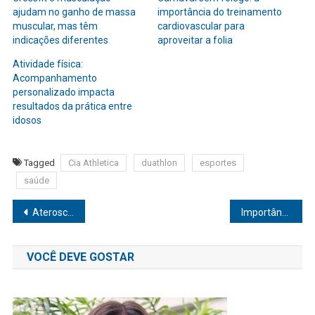
ajudam no ganho de massa
importância do treinamento
muscular, mas têm
cardiovascular para
indicações diferentes
aproveitar a folia
Atividade física:
Acompanhamento
personalizado impacta
resultados da prática entre
idosos
Tagged
Cia Athletica
duathlon
esportes
saúde
Navegação
Aterosclerose, a doença silenciosa que mais mata no Brasil
Importância da atividade física e do controle do peso para a saúde vascular
de
VOCÊ DEVE GOSTAR
Post