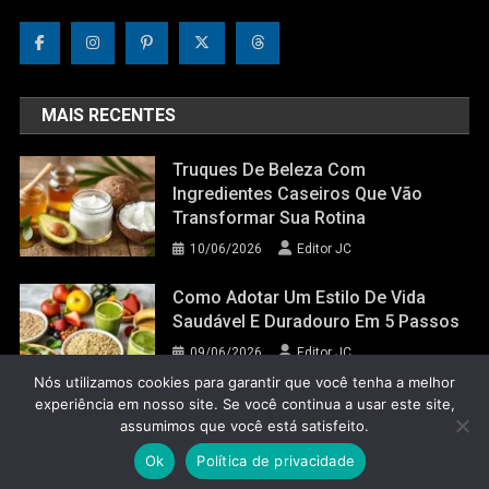
MAIS RECENTES
Truques De Beleza Com
Ingredientes Caseiros Que Vão
Transformar Sua Rotina
10/06/2026
Editor JC
Como Adotar Um Estilo De Vida
Saudável E Duradouro Em 5 Passos
09/06/2026
Editor JC
Nós utilizamos cookies para garantir que você tenha a melhor
experiência em nosso site. Se você continua a usar este site,
assumimos que você está satisfeito.
Jornal do Corpo 2022
|
Theme: News Portal by
Mystery Themes
.
Ok
Política de privacidade
Glossário do Corpo
Política de Privacidade
Contato