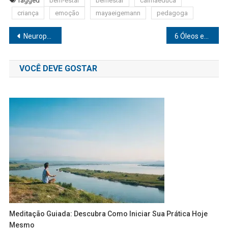
Tagged
bem-estar
bemestar
calmaeduca
criança
emoção
mayaeigemann
pedagoga
Navegação
Neuropatia Diabética: o que é e como se trata?
6 Óleos essenciais que ajudam no controle do estresse
de
VOCÊ DEVE GOSTAR
Post
Meditação Guiada: Descubra Como Iniciar Sua Prática Hoje
Mesmo