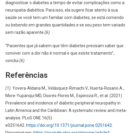
diagnosticar o diabetes a tempo de evitar complicações como a
neuropatia diabética. Para isso, ela sugere ficar atento à sua
saúde se você tem um familiar com diabetes, se está comendo
ou bebendo em grandes quantidades e se seu peso tem variado
sem razão aparente.
(6)
“Pacientes que já sabem que têm diabetes precisam saber que
conviver com a dor não é normal e que existe tratamento”,
conclui.
(6)
Referências
(1)
Yovera-Aldana M., Velásquez-Rimachi V., Huerta-Rosario A.,
More-Yupanqui MD, Osores-Flores M., Espinoza R., et al. (2021)
Prevalence and incidence of diabetic peripheral neuropathy in
Latin America and the Caribbean: A systematic review and meta-
analysis. PLoS ONE 16(5):
e0251642.
https://doi.org/10.1371/journal.pone.0251642
.
Disponível em:
https://journals.plos.org/plosone/article?