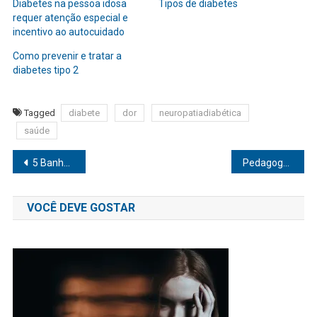
Diabetes na pessoa idosa
Tipos de diabetes
requer atenção especial e
incentivo ao autocuidado
Como prevenir e tratar a
diabetes tipo 2
Tagged
diabete
dor
neuropatiadiabética
saúde
Navegação
5 Banhos para energéticos para mudar sua vida
Pedagoga promove imersão online gratuita em educação respeitosa
de
VOCÊ DEVE GOSTAR
Post