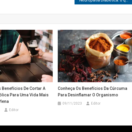
Neuropatia Diabética: o que é e como se trata?
 Benefícios De Cortar A
Conheça Os Benefícios Da Cúrcuma
ólica Para Uma Vida Mais
Para Desinflamar O Organismo
Plena
09/11/2023
Editor
Editor