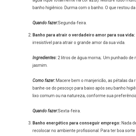
água fique totalmente na cor azul). Misture tudo mui
banho higiênico. Durma com o banho. O que restou da 
Quando fazer:
Segunda-feira.
Banho para atrair o verdadeiro amor para sua vida:
irresistível para atrair o grande amor da sua vida.
Ingredientes
:
2 litros de água morna; Um punhado de m
jasmim.
Como fazer
:
Macere bem o manjericão, as pétalas da 
banhe-se do pescoço para baixo após seu banho higiê
lixo comum ou na natureza, conforme sua preferência
Quando fazer
:
Sexta-feira.
Banho energético para conseguir emprego:
Nada d
recolocar no ambiente profissional. Para ter boa sor