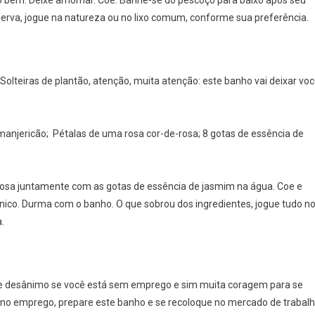
to bem. Deixe amornar. Coe. Banhe-se do pescoço para baixo após seu
erva, jogue na natureza ou no lixo comum, conforme sua preferência.
Solteiras de plantão, atenção, muita atenção: este banho vai deixar vo
anjericão; Pétalas de uma rosa cor-de-rosa; 8 gotas de essência de
rosa juntamente com as gotas de essência de jasmim na água. Coe e
nico. Durma com o banho. O que sobrou dos ingredientes, jogue tudo n
.
e desânimo se você está sem emprego e sim muita coragem para se
te no emprego, prepare este banho e se recoloque no mercado de trabal