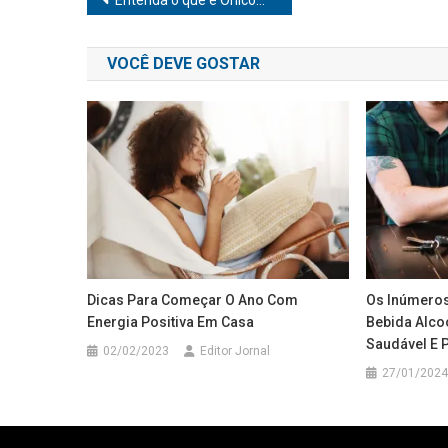
Navegação
Entenda o que é Onicomicose e os seus riscos
de
VOCÊ DEVE GOSTAR
Post
Dicas Para Começar O Ano Com
Os Inúmeros
Energia Positiva Em Casa
Bebida Alco
Saudável E 
02/02/2023
Editor Jornal
27/01/2024