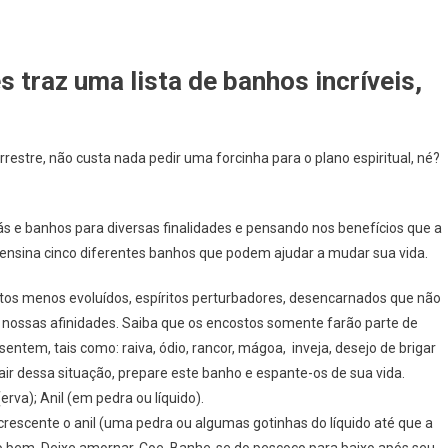
s traz uma lista de banhos incríveis,
estre, não custa nada pedir uma forcinha para o plano espiritual, né?
hás e banhos para diversas finalidades e pensando nos benefícios que a
a, ensina cinco diferentes banhos que podem ajudar a mudar sua vida.
itos menos evoluídos, espíritos perturbadores, desencarnados que não
nossas afinidades. Saiba que os encostos somente farão parte de
ntem, tais como: raiva, ódio, rancor, mágoa, inveja, desejo de brigar
sair dessa situação, prepare este banho e espante-os de sua vida.
rva); Anil (em pedra ou líquido).
rescente o anil (uma pedra ou algumas gotinhas do líquido até que a