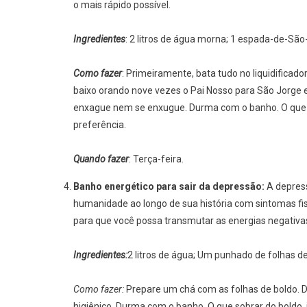
o mais rápido possível.
Ingredientes
: 2 litros de água morna; 1 espada-de-Sã
Como fazer
: Primeiramente, bata tudo no liquidificad
baixo orando nove vezes o Pai Nosso para São Jorge 
enxague nem se enxugue. Durma com o banho. O que s
preferência.
Quando fazer
: Terça-feira.
Banho energético para sair da depressão:
A depres
humanidade ao longo de sua história com sintomas fisí
para que você possa transmutar as energias negativas
Ingredientes:
2 litros de água; Um punhado de folhas de
Como fazer:
Prepare um chá com as folhas de boldo. 
higiênico. Durma com o banho. O que sobrar do boldo,