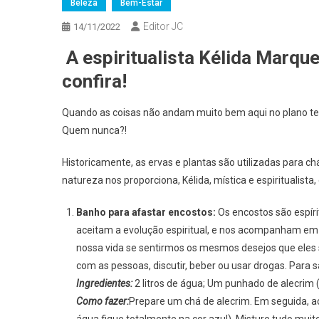
Beleza
Bem-Estar
Editor JC
14/11/2022
A espiritualista Kélida Marque
confira!
Quando as coisas não andam muito bem aqui no plano terr
Quem nunca?!
Historicamente, as ervas e plantas são utilizadas para c
natureza nos proporciona, Kélida, mística e espiritualist
Banho para afastar encostos:
Os encostos são espír
aceitam a evolução espiritual, e nos acompanham em 
nossa vida se sentirmos os mesmos desejos que eles se
com as pessoas, discutir, beber ou usar drogas. Para 
Ingredientes:
2 litros de água; Um punhado de alecrim (e
Como fazer:
Prepare um chá de alecrim. Em seguida, ac