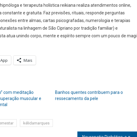
ipnóloga e terapeuta holística reikiana realiza atendimentos online,
a constante e gratuita. Faz previsões, rituais, responde perguntas
conexões entre almas, cartas psicografadas, numerologia e terapias
uralista na linhagem de São Cipriano por tradição familiar) e
alista atua unindo corpo, mente e espírito sempre com um pouco de magi
sApp
Mais
o” com meditação
Banhos quentes contribuem para o
cuperação muscular e
ressecamento da pele
ntal
emestar
kélidamarques