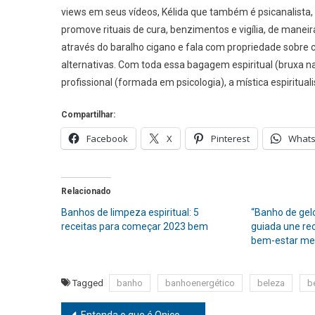
views em seus vídeos, Kélida que também é psicanalista, h
promove rituais de cura, benzimentos e vigília, de maneir
através do baralho cigano e fala com propriedade sobre 
alternativas. Com toda essa bagagem espiritual (bruxa nat
profissional (formada em psicologia), a mística espiritu
Compartilhar:
Facebook
X
Pinterest
What
Relacionado
Banhos de limpeza espiritual: 5
“Banho de gel
receitas para começar 2023 bem
guiada une re
bem-estar me
Tagged
banho
banhoenergético
beleza
b