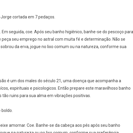
o-Jorge cortada em 7 pedaços.
or. Em seguida, coe. Após seu banho higiênico, banhe-se do pescoço par
e peça seu emprego no astral com muita fé e determinação. Não se
obrou da erva, jogue no lixo comum ou na natureza, conforme sua
são é um dos males do século 21, uma doença que acompanha a
cos, espirituais e psicologicos. Então prepare este maravilhoso banho
 tão ruins para sua alma em vibrações positivas.
 boldo.
Deixe amornar. Coe. Banhe-se da cabeça aos pés após seu banho
 jogue na natureza ou no lixo comum, conforme sua preferência.