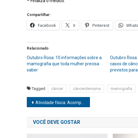
– Finaliza o médico.
Compartilhar:
Facebook
X
Pinterest
What
Relacionado
Outubro Rosa: 10 informações sobre a
Outubro Rosa:
mamografia que toda mulher precisa
casos de cân
saber
previstos para
Tagged
câncer
câncerdemama
mamografia
Navegação
Atividade física: Acompanhamento personalizado impacta resultados da prática entre idosos
de
VOCÊ DEVE GOSTAR
Post