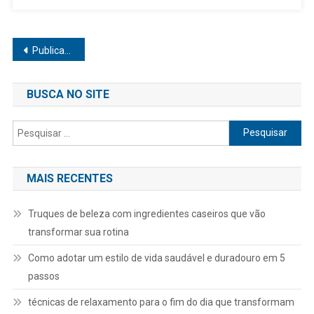
Navegação
Publicações mais antigas
por
BUSCA NO SITE
posts
Pesquisar
por:
MAIS RECENTES
Truques de beleza com ingredientes caseiros que vão
transformar sua rotina
Como adotar um estilo de vida saudável e duradouro em 5
passos
técnicas de relaxamento para o fim do dia que transformam