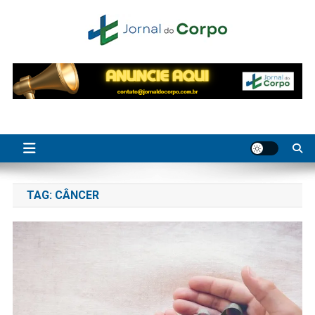
Skip
to
content
Jornal do Corpo
saúde, beleza e bem-estar
TAG:
CÂNCER