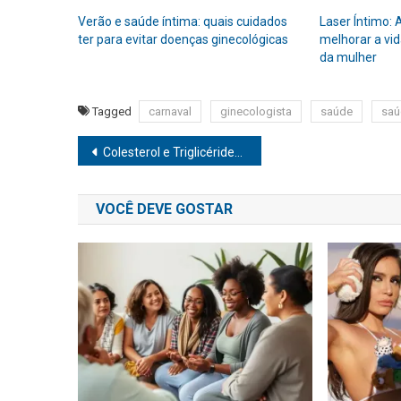
Verão e saúde íntima: quais cuidados
Laser Íntimo: 
ter para evitar doenças ginecológicas
melhorar a vi
da mulher
Tagged
carnaval
ginecologista
saúde
saú
Navegação
Colesterol e Triglicérides: o que são e porquê ficar de olho
de
VOCÊ DEVE GOSTAR
Post