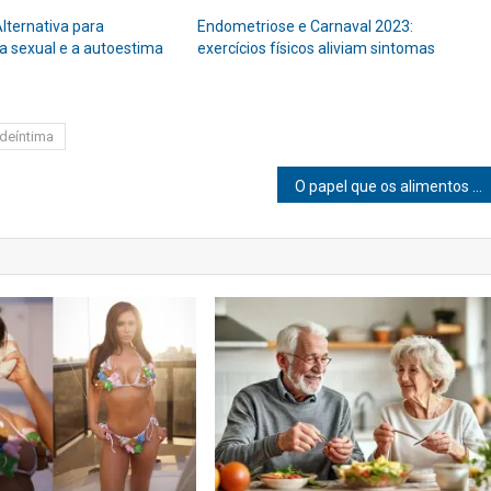
Alternativa para
Endometriose e Carnaval 2023:
da sexual e a autoestima
exercícios físicos aliviam sintomas
deíntima
O papel que os alimentos desempenham no treinamento de força