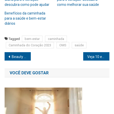
descubra como pode ajudar
como melhorar sua saúde
Benefícios da caminhada
para a saúde e bem-estar
diários
Tagged
bem-estar
caminhada
Caminhada do Coração 2023
OMS
saúde
Navegação
Beauty Fair 2023: lançamentos, tendências e corredores cheios marcam primeiro dia da feira
Veja 10 exercícios que beneficiam idosos com comprometimento cognitivo
de
VOCÊ DEVE GOSTAR
Post