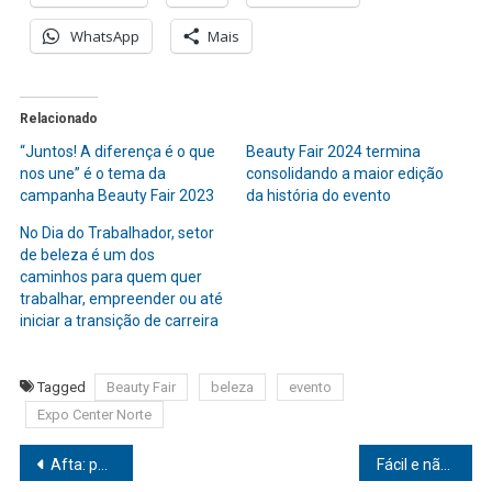
WhatsApp
Mais
Relacionado
“Juntos! A diferença é o que
Beauty Fair 2024 termina
nos une” é o tema da
consolidando a maior edição
campanha Beauty Fair 2023
da história do evento
No Dia do Trabalhador, setor
de beleza é um dos
caminhos para quem quer
trabalhar, empreender ou até
iniciar a transição de carreira
Tagged
Beauty Fair
beleza
evento
Expo Center Norte
Navegação
Afta: por que ela existe e como tratar?
Fácil e não custa nada: veja benefícios da caminhada para a sua saúde