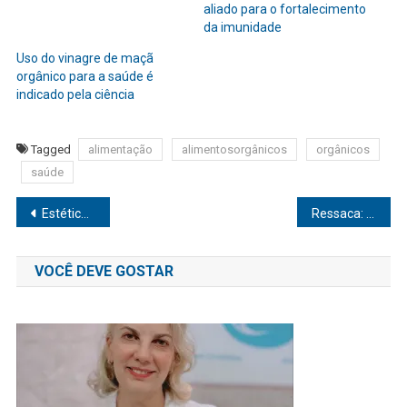
aliado para o fortalecimento
da imunidade
Uso do vinagre de maçã
orgânico para a saúde é
indicado pela ciência
Tagged
alimentação
alimentosorgânicos
orgânicos
saúde
Navegação
Estética: Procura por tratamentos aumenta neste período de férias
Ressaca: exercícios que ajudam a aliviar os sintomas
de
VOCÊ DEVE GOSTAR
Post