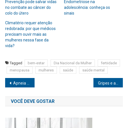
Prevenção pode salvar vidas
Endometriose na
no combate ao câncer do
adolescência: conheça os
colo do útero
sinais
Climatério requer atenção
redobrada: por que médicos
precisam ouvir mais as
mulheres nessa fase da
vida?
Tagged
bem-estar
Dia Nacional da Mulher
fertiidade
menopausa
mulheres
saúde
saúde mental
Navegação
Apneia do sono em crianças: sinais, diagnóstico e a importância dos pais
Gripes e alergias em crianças no Outono: como prevenir e tratar sintomas com medicamentos naturais
de
VOCÊ DEVE GOSTAR
Post