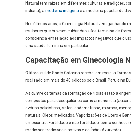
Natural tem raízes em diferentes culturas e tradições, co
indiana), a
medicina indígena
e a medicina popular de div
Nos últimos anos, a Ginecologia Natural vem ganhando ma
mulheres que buscam cuidar da saúde feminina de forma 
consciência em relação aos impactos negativos que o us
e na saúde feminina em particular.
Capacitação em Ginecologia N
O litoral sul de Santa Catarina recebe, em maio, a Forma
realizado em mais de 40 edições pelo Brasil, Peru e na E
As cEntre os temas da formação de 4 dias estão a origem 
compostos para desequilíbrios como amenorréia (ausênci
ovários policísticos, cistos, endometriose, miomas, menop
naturais, Óleos medicados, Vaporizações de Útero e Banhos
emocionais, Fertilidade e não fertilidade: como conhecer 
medicinas tradicionais nativas e da Índia (Ayurveda).