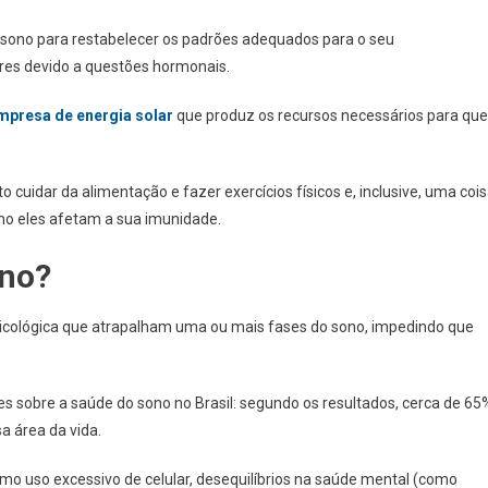
e sono para restabelecer os padrões adequados para o seu
res devido a questões hormonais.
mpresa de energia solar
que produz os recursos necessários para que
 cuidar da alimentação e fazer exercícios físicos e, inclusive, uma coi
omo eles afetam a sua imunidade.
ono?
psicológica que atrapalham uma ou mais fases do sono, impedindo que
s sobre a saúde do sono no Brasil: segundo os resultados, cerca de 65
a área da vida.
omo uso excessivo de celular, desequilíbrios na saúde mental (como