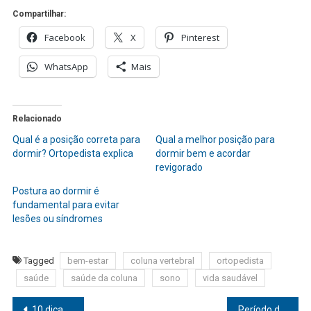
Compartilhar:
Facebook
X
Pinterest
WhatsApp
Mais
Relacionado
Qual é a posição correta para
Qual a melhor posição para
dormir? Ortopedista explica
dormir bem e acordar
revigorado
Postura ao dormir é
fundamental para evitar
lesões ou síndromes
Tagged
bem-estar
coluna vertebral
ortopedista
saúde
saúde da coluna
sono
vida saudável
Navegação
10 dicas para uma cirurgia de mama bem-sucedida
Período de férias demanda cuidado redobrado com os olhos das crianças